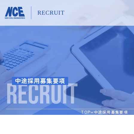
採用情報TOP
採用情報のお知らせ
中途採用募集要項
働く環境を知る
RECRUIT
働く人を知る
TOP
中途採用募集要項
コーポレートサイトTOP