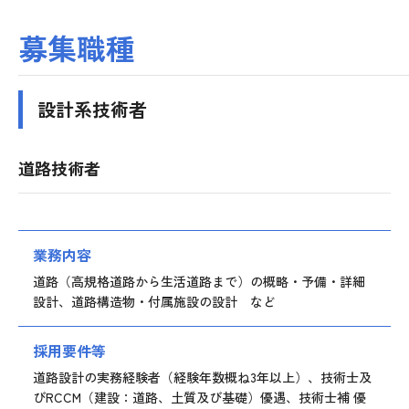
募集職種
会社説明会
就業体験
設計系技術者
企業・業界研究会
道路技術者
新卒採用
業務内容
中途採用
道路（高規格道路から生活道路まで）の概略・予備・詳細
設計、道路構造物・付属施設の設計 など
採用要件等
道路設計の実務経験者（経験年数概ね3年以上）、技術士及
びRCCM（建設：道路、土質及び基礎）優遇、技術士補 優