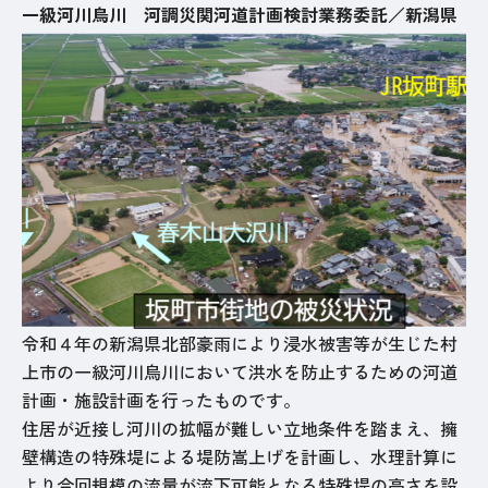
一級河川烏川 河調災関河道計画検討業務委託／新潟県
令和４年の新潟県北部豪雨により浸水被害等が生じた村
上市の一級河川烏川において洪水を防止するための河道
計画・施設計画を行ったものです。
住居が近接し河川の拡幅が難しい立地条件を踏まえ、擁
壁構造の特殊堤による堤防嵩上げを計画し、水理計算に
より今回規模の流量が流下可能となる特殊堤の高さを設