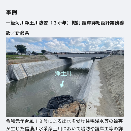
事例
一級河川浄土川防安（３か年）掘削 護岸詳細設計業務委
託／新潟県
令和元年台風１９号による出水を受け住宅浸水等の被害
が生じた信濃川水系浄土川において堤防や護岸工等の詳