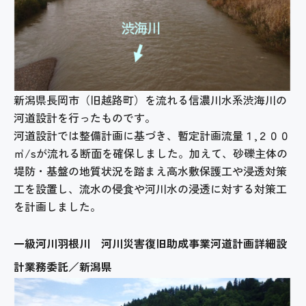
新潟県長岡市（旧越路町）を流れる信濃川水系渋海川の
河道設計を行ったものです。
河道設計では整備計画に基づき、暫定計画流量１,２００
㎥/sが流れる断面を確保しました。加えて、砂礫主体の
堤防・基盤の地質状況を踏まえ高水敷保護工や浸透対策
工を設置し、流水の侵食や河川水の浸透に対する対策工
を計画しました。
一級河川羽根川 河川災害復旧助成事業河道計画詳細設
計業務委託／新潟県