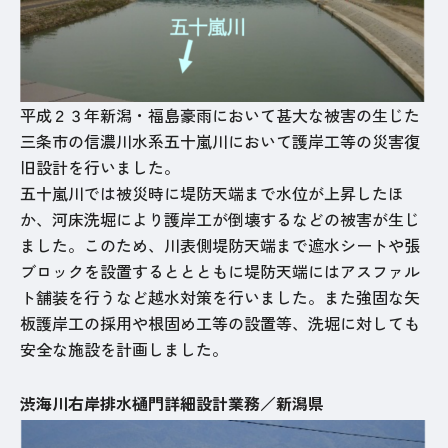
平成２３年新潟・福島豪雨において甚大な被害の生じた
三条市の信濃川水系五十嵐川において護岸工等の災害復
旧設計を行いました。
五十嵐川では被災時に堤防天端まで水位が上昇したほ
か、河床洗堀により護岸工が倒壊するなどの被害が生じ
ました。このため、川表側堤防天端まで遮水シートや張
ブロックを設置するととともに堤防天端にはアスファル
ト舗装を行うなど越水対策を行いました。また強固な矢
板護岸工の採用や根固め工等の設置等、洗堀に対しても
安全な施設を計画しました。
渋海川右岸排水樋門詳細設計業務／新潟県