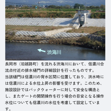
長岡市（旧越路町）を流れる渋海川において、信濃川合
流点付近の排水樋門の詳細設計を行ったものです。
当該樋門は信濃川の背水区間に位置しており、洪水時に
は信濃川による水位上昇の影響を受けます。このため、
施設設計ではバックウォーターに対して安全な構造と
し、またゲートの開閉操作を行う場合の目安となる操作
水位についても信濃川の水位を考慮して設定していま
す。