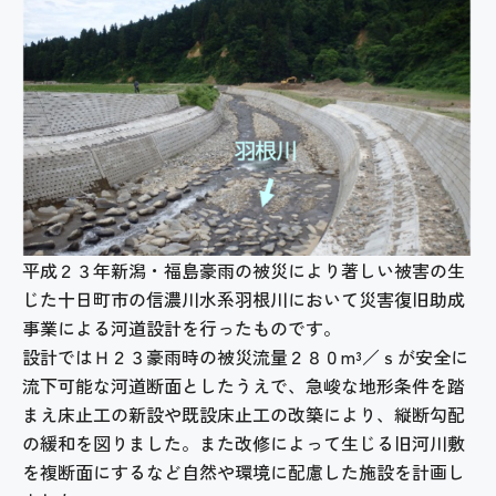
平成２３年新潟・福島豪雨の被災により著しい被害の生
じた十日町市の信濃川水系羽根川において災害復旧助成
事業による河道設計を行ったものです。
設計ではＨ２３豪雨時の被災流量２８０m³／ｓが安全に
流下可能な河道断面としたうえで、急峻な地形条件を踏
まえ床止工の新設や既設床止工の改築により、縦断勾配
の緩和を図りました。また改修によって生じる旧河川敷
を複断面にするなど自然や環境に配慮した施設を計画し