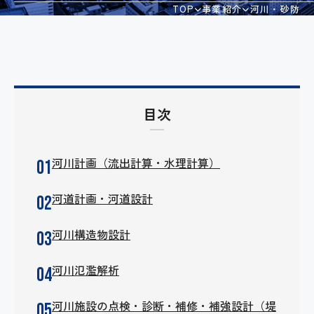
TOP
事業紹介
河川・砂防
会社案内
採用情報
目次
お問い合わせ
河川計画（流出計算・水理計算）
個人情報保護方針
河道計画・河道設計
河川構造物設計
情報セキュリティ基本方針
河川氾濫解析
河川施設の点検・診断・補修・補強設計（堤